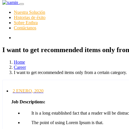
Nuestra Solución
Historias de éxito
Sobre Enthra
Contáctanos
I want to get recommended items only from
Home
Career
I want to get recommended items only from a certain category.
2 ENERO, 2020
Job Descriptions:
It is a long established fact that a reader will be distra
The point of using Lorem Ipsum is that.